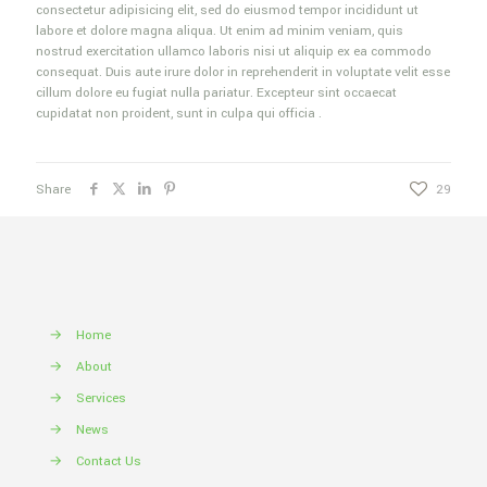
consectetur adipisicing elit, sed do eiusmod tempor incididunt ut
labore et dolore magna aliqua. Ut enim ad minim veniam, quis
nostrud exercitation ullamco laboris nisi ut aliquip ex ea commodo
consequat. Duis aute irure dolor in reprehenderit in voluptate velit esse
cillum dolore eu fugiat nulla pariatur. Excepteur sint occaecat
cupidatat non proident, sunt in culpa qui officia .
Share
29
→
Home
→
About
→
Services
→
News
→
Contact Us