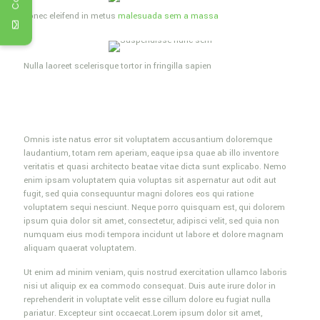
Donec eleifend in metus
malesuada sem a massa
Nulla laoreet scelerisque tortor in fringilla sapien
Omnis iste natus error sit voluptatem accusantium doloremque
laudantium, totam rem aperiam, eaque ipsa quae ab illo inventore
veritatis et quasi architecto beatae vitae dicta sunt explicabo. Nemo
enim ipsam voluptatem quia voluptas sit aspernatur aut odit aut
fugit, sed quia consequuntur magni dolores eos qui ratione
voluptatem sequi nesciunt. Neque porro quisquam est, qui dolorem
ipsum quia dolor sit amet, consectetur, adipisci velit, sed quia non
numquam eius modi tempora incidunt ut labore et dolore magnam
aliquam quaerat voluptatem.
Ut enim ad minim veniam, quis nostrud exercitation ullamco laboris
nisi ut aliquip ex ea commodo consequat. Duis aute irure dolor in
reprehenderit in voluptate velit esse cillum dolore eu fugiat nulla
pariatur. Excepteur sint occaecat.Lorem ipsum dolor sit amet,