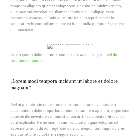
quia non numquam eius modi tempora incidunt ut labore et dolore
magnam aliquam quaerat voluptatem. Ut enim ad minim veniam,
quis nostrud exercitation ullamco laboris nisi ut aliquip ex ea
commodo consequat. Duis aute irure dolor in reprehenderit in
voluptate velit esse cillum dolore eu fugiat nulla pariatur. Excepteur
sint occaecat.
Lorem ipsum dolor sit amet, consectetur adipisicing elit
sed do
eiusmod tempor inc
„Lorem modi tempora incidunt ut labore et dolore
magnam.”
Sed ut perspiciatis unde omnis iste natus error sit voluptatem
accusantium doloremque laudantium, totam rem aperiam, eaque ipsa
quae ab illo inventore veritatis et quasi architecto beatae vitae dicta
sunt explicabo. Nemo enim ipsam voluptatem quia voluptas sit
aspernatur aut odit aut fugit, sed quia consequuntur magni dolores
eos qui ratione voluptatem sequi nesciunt.